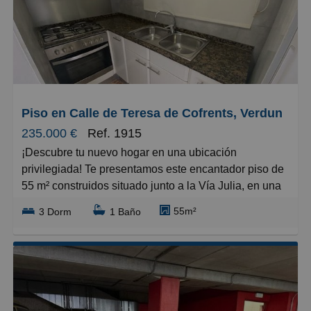
Piso en Calle de Teresa de Cofrents, Verdun
235.000 €
Ref. 1915
¡Descubre tu nuevo hogar en una ubicación
privilegiada! Te presentamos este encantador piso de
55 m² construidos situado junto a la Vía Julia, en una
zona con excelente conectividad y servicios a tu
55m²
3 Dorm
1 Baño
alcance.
Este inmueble cuenta con 3 dormitorios pensados
para toda la familia: una habitación doble y dos
individuales que garantizan comodidad y espacio.
Una de las habitaciones individuales tiene acceso