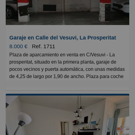
solución adaptable para comercios, oficinas,
consultorios o servicios profesionales.
Este local comercial representa una oportunidad
excepcional para emprendedores y empresarios que
Garaje en Calle del Vesuvi, La Prosperitat
buscan establecerse en una zona con excelente
8.000 €
Ref. 1711
visibilidad y accesibilidad. No dejes pasar la ocasión
Plaza de aparcamiento en venta en C/Vesuvi - La
de consolidar tu negocio en un espacio profesional y
prosperitat, situado en la primera planta, garaje de
bien distribuido. ¡Contacta con nosotros hoy mismo
pocos vecinos y puerta automática, con unas medidas
para una visita sin compromiso!
de 4,25 de largo por 1,90 de ancho. Plaza para coche
pequeño. NO DUDE EN VISITARLA.