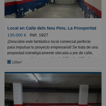
Local en Calle dels Nou Pins, La Prosperitat
135.000 €
Ref. 1927
¡Descubre este fantástico local comercial perfecto
para impulsar tu proyecto empresarial! Se trata de una
propiedad estratégicamente ubicada a pie de calle,
con una superficie construida de 120 m² y 105 m²
120m²
útiles, ideal para cualquier tipo de negocio que
requiera visibilidad y acceso directo desde la vía
pública.
El local cuenta con una distribución inteligente
dividida en tres espacios diferenciados, permitiéndote
organizar el negocio según tus necesidades
específicas. Esta versatilidad lo convierte en una