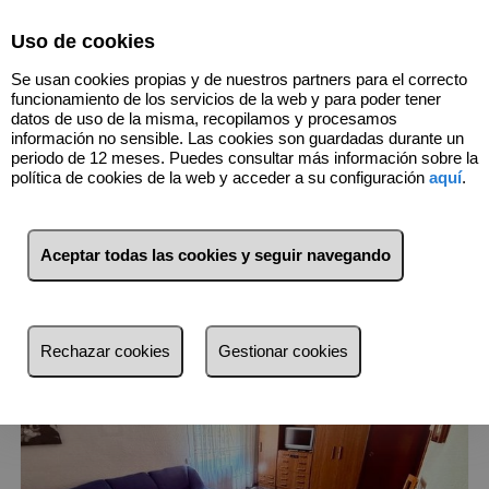
Select Language
▼
Uso de cookies
933539999
Se usan cookies propias y de nuestros partners para el correcto
funcionamiento de los servicios de la web y para poder tener
datos de uso de la misma, recopilamos y procesamos
información no sensible. Las cookies son guardadas durante un
11
Inmuebles
Barcelona (Barcelona)
periodo de 12 meses. Puedes consultar más información sobre la
política de cookies de la web y acceder a su configuración
aquí
.
Lista
Mapa
Filtros
Aceptar todas las cookies y seguir navegando
más reciente
más reciente
Rechazar cookies
Gestionar cookies
Menos reciente
Baratos
Caros
Pequeños