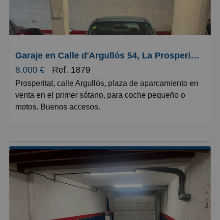
Como valor añadido, el piso incluye un práctico
trastero para almacenamiento adicional, ideal para
guardar objetos de temporada o enseres que no uses
a diario.
Garaje en Calle d'Argullós 54, La Prosperitat
8.000 €
Ref. 1879
Un piso completamente funcional, bien distribuido y
Prosperitat, calle Argullós, plaza de aparcamiento en
listo para que hagas tu vida desde hoy mismo. ¡No
venta en el primer sótano, para coche pequeño o
dejes pasar esta oportunidad!
motos. Buenos accesos.