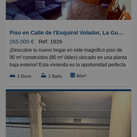
Grandes
Piso en Calle de l'Esquirol Volador, La Guineueta
265.000 €
Ref. 1926
¡Descubre tu nuevo hogar en este magnífico piso de
90 m² construidos (80 m² útiles) ubicado en una planta
baja exterior! Esta vivienda es la oportunidad perfecta
para quien busca comodidad y funcionalidad.
90m²
3 Dorm
1 Baño
El inmueble cuenta con 3 amplios dormitorios, siendo
2 de ellos dobles, con una de las habitaciones dobles
de generosos 16 m². Dispone de 1 baño completo de
3 piezas perfectamente equipado. La cocina está
totalmente equipada, lista para que disfrutes desde el
primer día. La calefacción garantiza tu confort durante
todo el año, manteniendo temperaturas ideales.