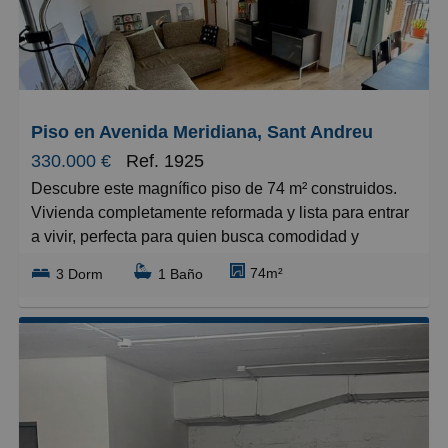
Piso en Avenida Meridiana, Sant Andreu
330.000 €
Ref. 1925
Descubre este magnífico piso de 74 m² construidos.
Vivienda completamente reformada y lista para entrar
a vivir, perfecta para quien busca comodidad y
modernidad sin obras.
74m²
3 Dorm
1 Baño
El inmueble cuenta con una distribución muy
funcional: 3 amplias habitaciones que ofrecen espacio
suficiente para toda la familia, un baño completamente
reformado con acabados de calidad, y un salón
comedor de 11 m² con salida directa al balcón, ideal
para disfrutar de las vistas y la luz natural. La cocina