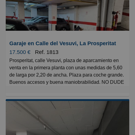
puerta automática para tu mayor comodidad y
seguridad.
Ubicado en una avenida principal con excelente
conectividad, este garaje es perfecto si buscas un
lugar seguro, accesible y funcional para tu vehículo.
Garaje en Calle del Vesuvi, La Prosperitat
No dejes pasar esta oportunidad de invertir en un
17.500 €
Ref. 1813
espacio propio y bien situado. ¡Contáctanos para más
Prosperitat, calle Vesuvi, plaza de aparcamiento en
información!
venta en la primera planta con unas medidas de 5,60
de larga por 2,20 de ancha. Plaza para coche grande.
Buenos accesos y buena maniobrabilidad. NO DUDE
EN VISITARLA!